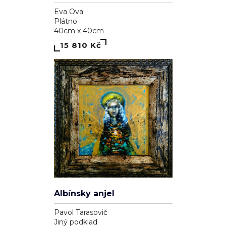
Eva Ova
Plátno
40cm x 40cm
15 810 Kč
Soukromí a cookies
Používáme cookies pro analytiku (Google Analytics) a reklamní
cílení (Facebook Pixel, Google Ads), abychom zlepšili váš
zážitek a měřili účinnost kampaní. Funkční cookies (přihlášení,
košík) jsou nutné a vždy aktivní.
Zásady ochrany osobních údajů
·
Cookies
.
Albínsky anjel
ODMÍTNOUT
SOUHLASÍM
Pavol Tarasovič
Jiný podklad