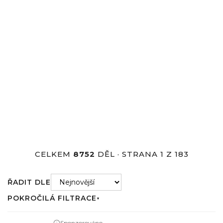
Úvod
Díla
DÍLA
CELKEM
8752
DĚL · STRANA 1 Z 183
ŘADIT DLE
POKROČILÁ FILTRACE
▼
Sponzorováno