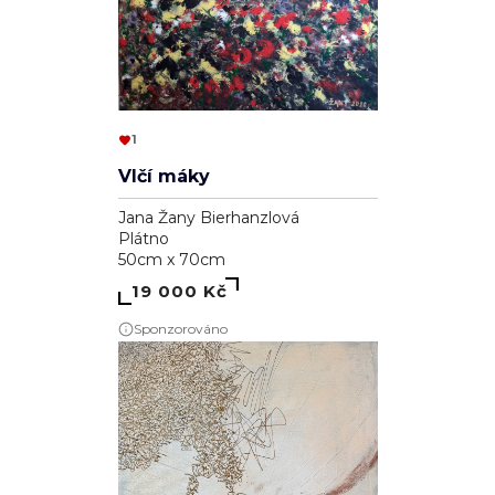
1
Vlčí máky
Jana Žany Bierhanzlová
Plátno
50cm x 70cm
19 000 Kč
Sponzorováno