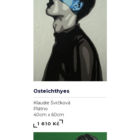
Osteichthyes
Klaudie Švrčková
Plátno
40cm x 60cm
1 610 Kč