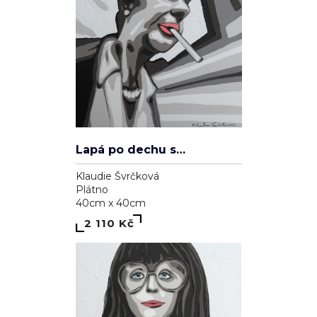
Lapá po dechu skrz zničené plíce
Klaudie Švrčková
Plátno
40cm x 40cm
2 110 Kč