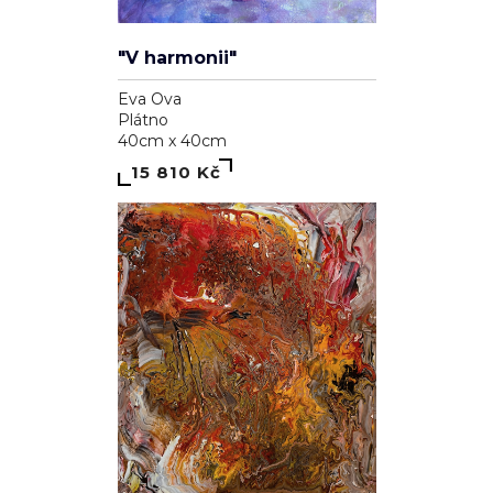
"V harmonii"
Eva Ova
Plátno
40cm x 40cm
15 810 Kč