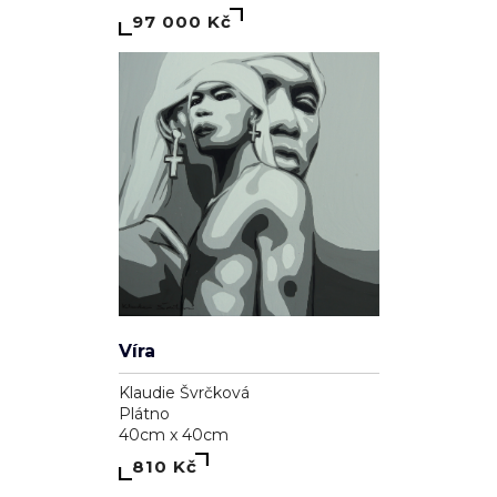
97 000 Kč
Víra
Klaudie Švrčková
Plátno
40cm x 40cm
810 Kč