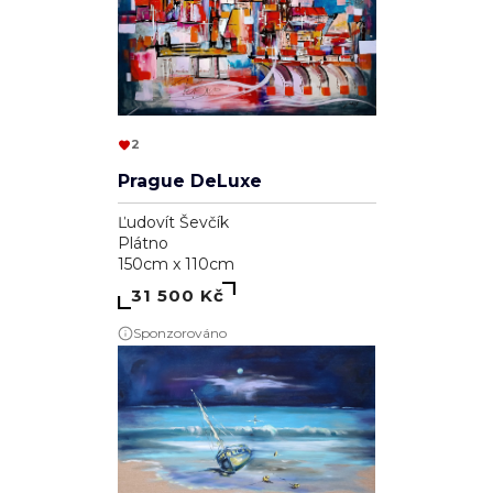
2
Prague DeLuxe
Ľudovít Ševčík
Plátno
150cm x 110cm
31 500 Kč
Sponzorováno