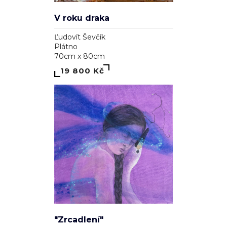
V roku draka
Ľudovít Ševčík
Plátno
70cm x 80cm
19 800 Kč
"Zrcadlení"