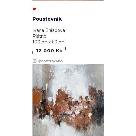
1
Poustevník
Ivana Brázdová
Plátno
100cm x 60cm
12 000 Kč
Sponzorováno