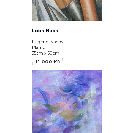
Look Back
Eugene Ivanov
Plátno
35cm x 50cm
11 000 Kč