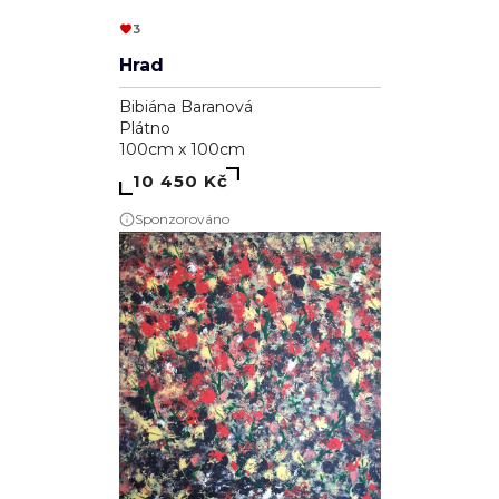
3
Hrad
Bibiána Baranová
Plátno
100cm x 100cm
10 450 Kč
Sponzorováno