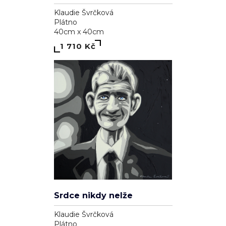
Klaudie Švrčková
Plátno
40cm x 40cm
1 710 Kč
Srdce nikdy nelže
Klaudie Švrčková
Plátno