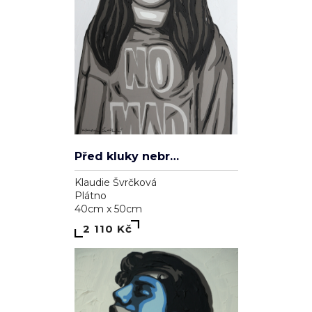
Před kluky nebrečím
Klaudie Švrčková
Plátno
40cm x 50cm
2 110 Kč