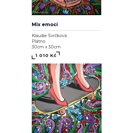
Mix emocí
Klaudie Švrčková
Plátno
30cm x 30cm
1 010 Kč