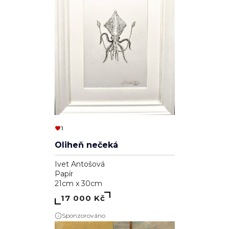
1
Oliheň nečeká
Ivet Antošová
Papír
21cm x 30cm
17 000 Kč
Sponzorováno