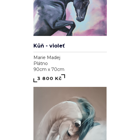
Kůň - violeť
Marie Madej
Plátno
90cm x 70cm
3 800 Kč