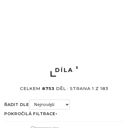
Úvod
Díla
DÍLA
CELKEM
8753
DĚL · STRANA 1 Z 183
ŘADIT DLE
POKROČILÁ FILTRACE
▼
Sponzorováno