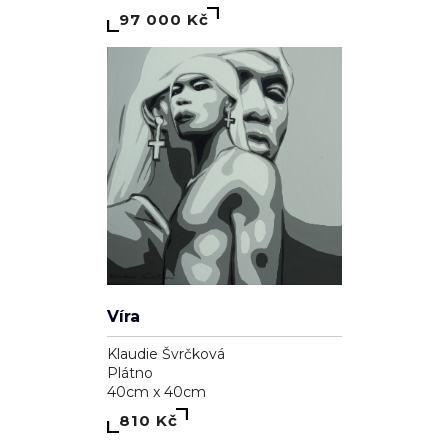
97 000 Kč
Víra
Klaudie Švrčková
Plátno
40cm x 40cm
810 Kč