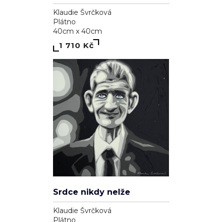
Klaudie Švrčková
Plátno
40cm x 40cm
1 710 Kč
Srdce nikdy nelže
Klaudie Švrčková
Plátno