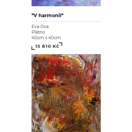
"V harmonii"
Eva Ova
Plátno
40cm x 40cm
15 810 Kč