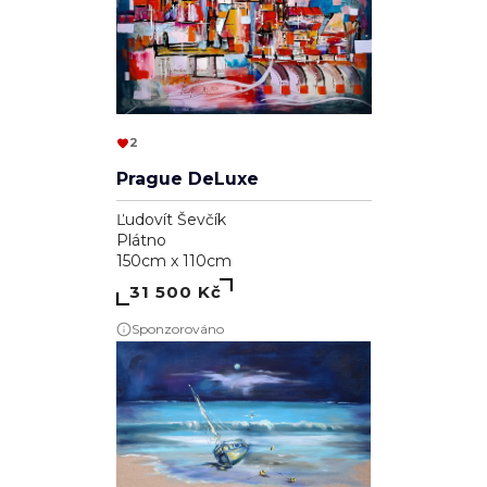
2
Prague DeLuxe
Ľudovít Ševčík
Plátno
150cm x 110cm
31 500 Kč
Sponzorováno