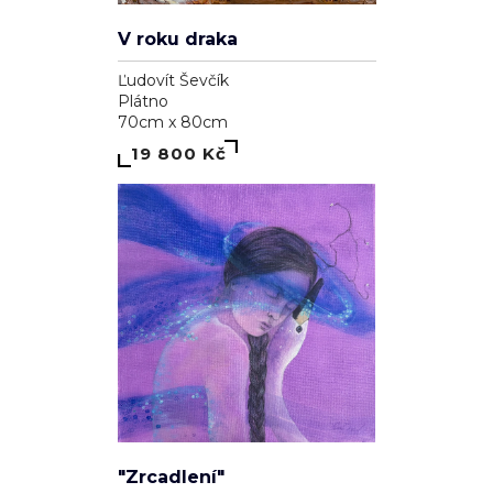
V roku draka
Ľudovít Ševčík
Plátno
70cm x 80cm
19 800 Kč
"Zrcadlení"