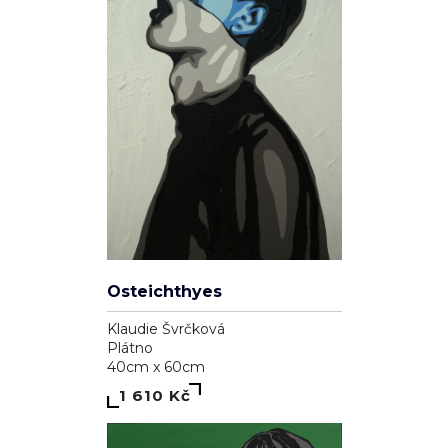
Osteichthyes
Klaudie Švrčková
Plátno
40cm x 60cm
1 610 Kč