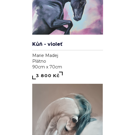
Kůň - violeť
Marie Madej
Plátno
90cm x 70cm
3 800 Kč