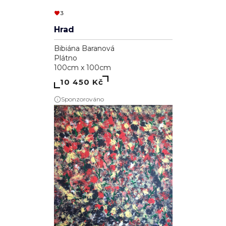
3
Hrad
Bibiána Baranová
Plátno
100cm x 100cm
10 450 Kč
Sponzorováno