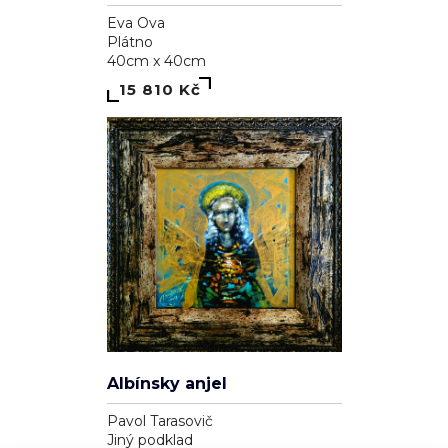
Eva Ova
Plátno
40cm x 40cm
15 810 Kč
Soukromí a cookies
Používáme cookies pro analytiku (Google Analytics) a reklamní
cílení (Facebook Pixel, Google Ads), abychom zlepšili váš
zážitek a měřili účinnost kampaní. Funkční cookies (přihlášení,
košík) jsou nutné a vždy aktivní.
Zásady ochrany osobních údajů
·
Cookies
.
Albínsky anjel
ODMÍTNOUT
SOUHLASÍM
Pavol Tarasovič
Jiný podklad