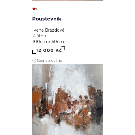
1
Poustevník
Ivana Brázdová
Plátno
100cm x 60cm
12 000 Kč
Sponzorováno