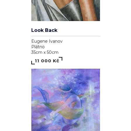
Look Back
Eugene Ivanov
Plátno
35cm x 50cm
11 000 Kč