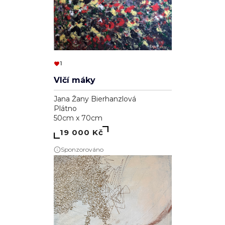
1
Vlčí máky
Jana Žany Bierhanzlová
Plátno
50cm x 70cm
19 000 Kč
Sponzorováno