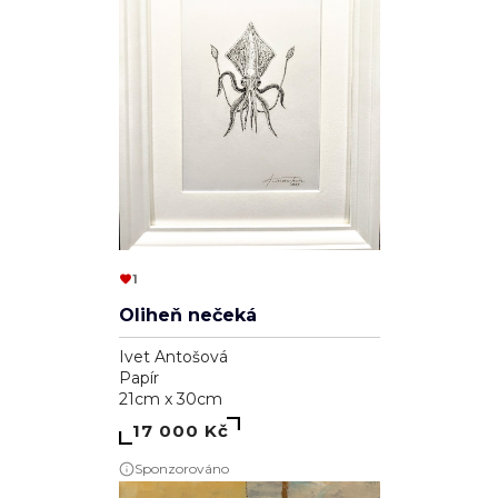
1
Oliheň nečeká
Ivet Antošová
Papír
21cm x 30cm
17 000 Kč
Sponzorováno