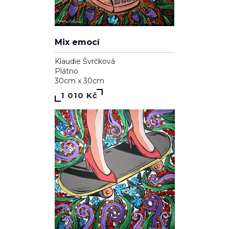
Mix emocí
Klaudie Švrčková
Plátno
30cm x 30cm
1 010 Kč