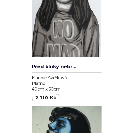
Před kluky nebrečím
Klaudie Švrčková
Plátno
40cm x 50cm
2 110 Kč