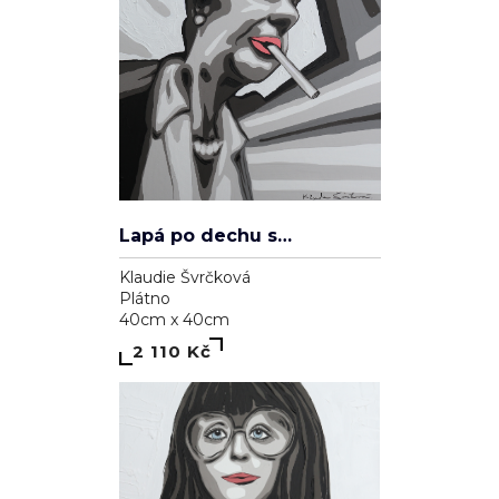
Lapá po dechu skrz zničené plíce
Klaudie Švrčková
Plátno
40cm x 40cm
2 110 Kč