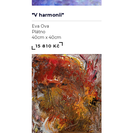
"V harmonii"
Eva Ova
Plátno
40cm x 40cm
15 810 Kč