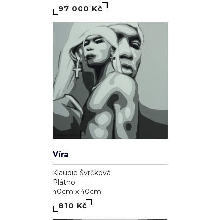
97 000 Kč
Víra
Klaudie Švrčková
Plátno
40cm x 40cm
810 Kč