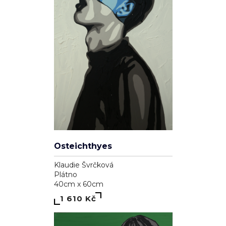
Osteichthyes
Klaudie Švrčková
Plátno
40cm x 60cm
1 610 Kč