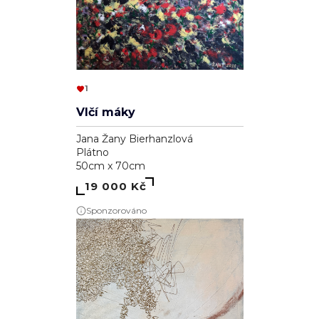
1
Vlčí máky
Jana Žany Bierhanzlová
Plátno
50cm x 70cm
19 000 Kč
Sponzorováno