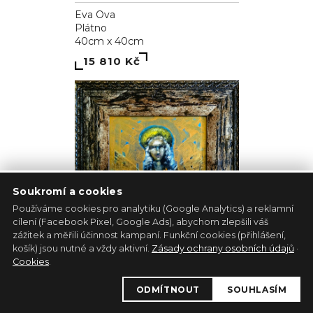
Eva Ova
Plátno
40cm x 40cm
15 810 Kč
Soukromí a cookies
Používáme cookies pro analytiku (Google Analytics) a reklamní
cílení (Facebook Pixel, Google Ads), abychom zlepšili váš
zážitek a měřili účinnost kampaní. Funkční cookies (přihlášení,
košík) jsou nutné a vždy aktivní.
Zásady ochrany osobních údajů
·
Cookies
.
Albínsky anjel
ODMÍTNOUT
SOUHLASÍM
Pavol Tarasovič
Jiný podklad