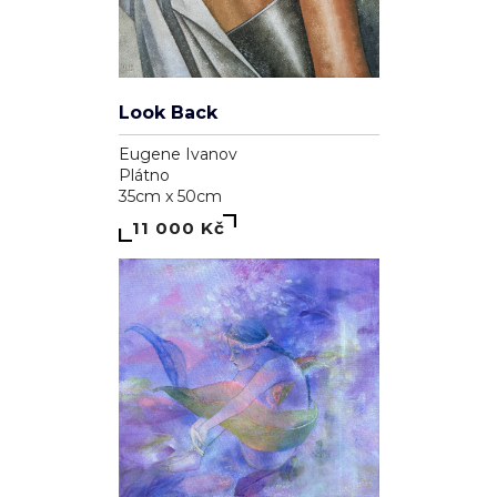
Look Back
Eugene Ivanov
Plátno
35cm x 50cm
11 000 Kč