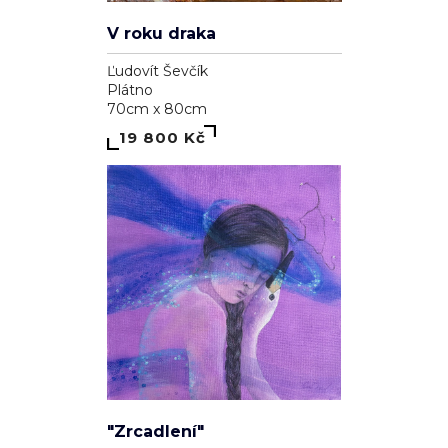
V roku draka
Ľudovít Ševčík
Plátno
70cm x 80cm
19 800 Kč
"Zrcadlení"