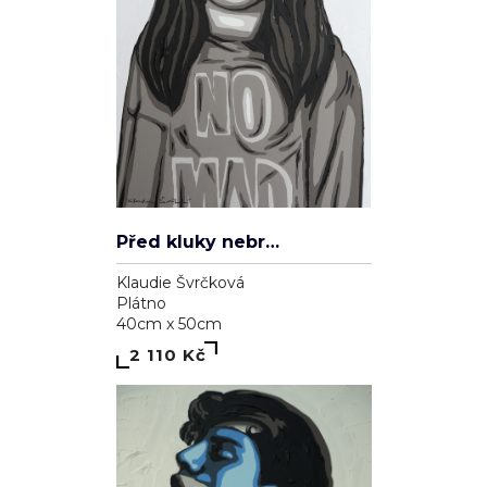
Před kluky nebrečím
Klaudie Švrčková
Plátno
40cm x 50cm
2 110 Kč