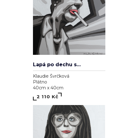
Lapá po dechu skrz zničené plíce
Klaudie Švrčková
Plátno
40cm x 40cm
2 110 Kč