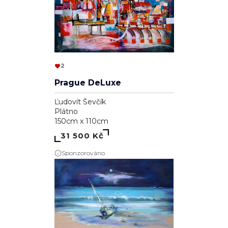
2
Prague DeLuxe
Ľudovít Ševčík
Plátno
150cm x 110cm
31 500 Kč
Sponzorováno