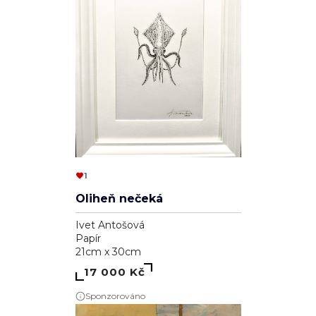
1
Oliheň nečeká
Ivet Antošová
Papír
21cm x 30cm
17 000 Kč
Sponzorováno