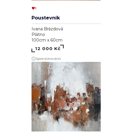
1
Poustevník
Ivana Brázdová
Plátno
100cm x 60cm
12 000 Kč
Sponzorováno