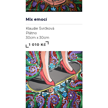
Mix emocí
Klaudie Švrčková
Plátno
30cm x 30cm
1 010 Kč