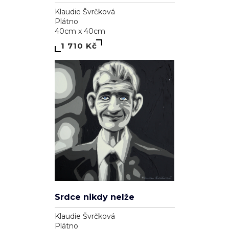
Klaudie Švrčková
Plátno
40cm x 40cm
1 710 Kč
Srdce nikdy nelže
Klaudie Švrčková
Plátno