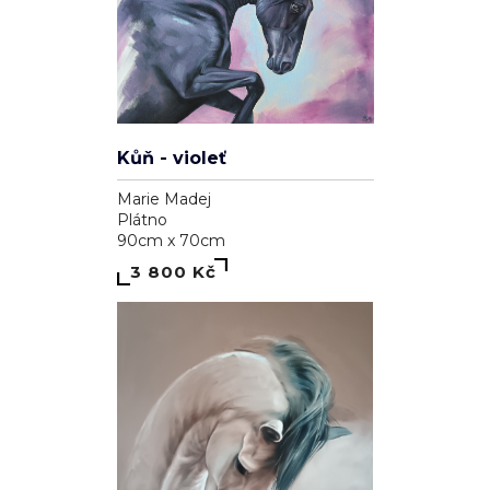
Kůň - violeť
Marie Madej
Plátno
90cm x 70cm
3 800 Kč