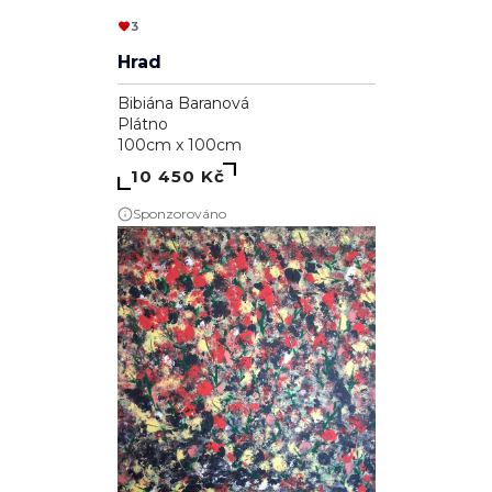
3
Hrad
Bibiána Baranová
Plátno
100cm x 100cm
10 450 Kč
Sponzorováno