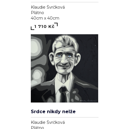
Klaudie Švrčková
Plátno
40cm x 40cm
1 710 Kč
Srdce nikdy nelže
Klaudie Švrčková
Plátno