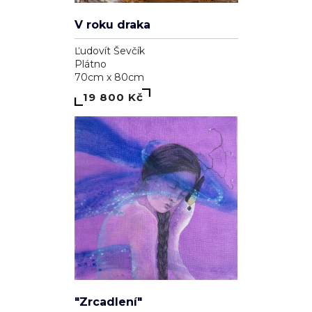
V roku draka
Ľudovít Ševčík
Plátno
70cm x 80cm
19 800 Kč
"Zrcadlení"