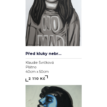
Před kluky nebrečím
Klaudie Švrčková
Plátno
40cm x 50cm
2 110 Kč