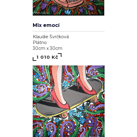
Mix emocí
Klaudie Švrčková
Plátno
30cm x 30cm
1 010 Kč