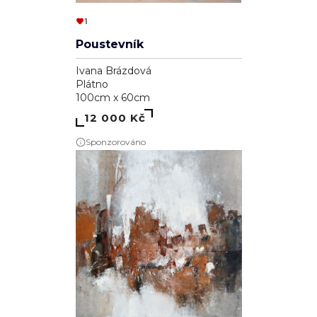
1
Poustevník
Ivana Brázdová
Plátno
100cm x 60cm
12 000 Kč
Sponzorováno