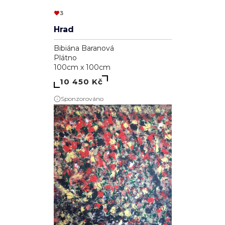
3
Hrad
Bibiána Baranová
Plátno
100cm x 100cm
10 450 Kč
Sponzorováno