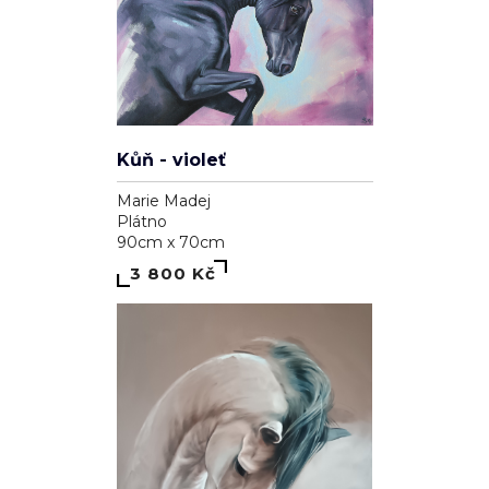
Kůň - violeť
Marie Madej
Plátno
90cm x 70cm
3 800 Kč