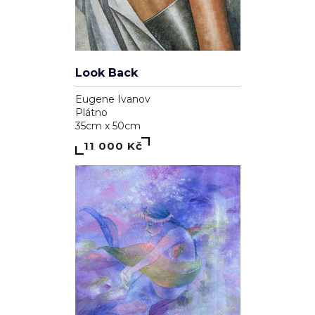
Look Back
Eugene Ivanov
Plátno
35cm x 50cm
11 000 Kč