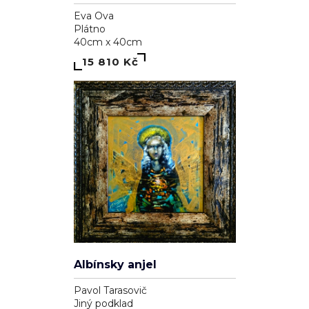
Eva Ova
Plátno
40cm x 40cm
15 810 Kč
Soukromí a cookies
Používáme cookies pro analytiku (Google Analytics) a reklamní
cílení (Facebook Pixel, Google Ads), abychom zlepšili váš
zážitek a měřili účinnost kampaní. Funkční cookies (přihlášení,
košík) jsou nutné a vždy aktivní.
Zásady ochrany osobních údajů
·
Cookies
.
Albínsky anjel
ODMÍTNOUT
SOUHLASÍM
Pavol Tarasovič
Jiný podklad