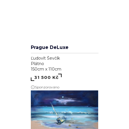
2
Prague DeLuxe
Ľudovít Ševčík
Plátno
150cm x 110cm
31 500 Kč
Sponzorováno