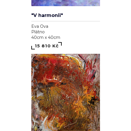
"V harmonii"
Eva Ova
Plátno
40cm x 40cm
15 810 Kč