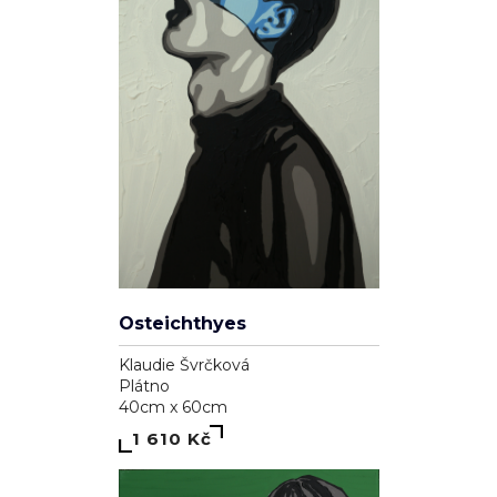
Osteichthyes
Klaudie Švrčková
Plátno
40cm x 60cm
1 610 Kč