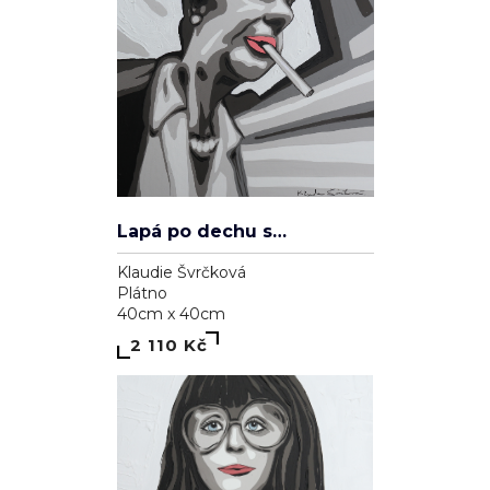
Lapá po dechu skrz zničené plíce
Klaudie Švrčková
Plátno
40cm x 40cm
2 110 Kč