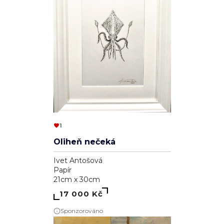
1
Oliheň nečeká
Ivet Antošová
Papír
21cm x 30cm
17 000 Kč
Sponzorováno