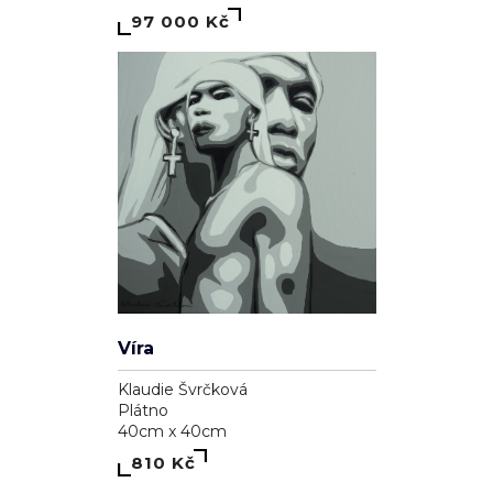
97 000 Kč
Víra
Klaudie Švrčková
Plátno
40cm x 40cm
810 Kč