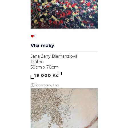
1
Vlčí máky
Jana Žany Bierhanzlová
Plátno
50cm x 70cm
19 000 Kč
Sponzorováno